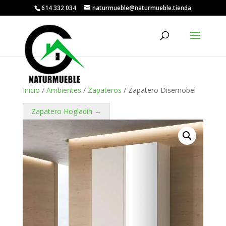
614 332 034
naturmueble@naturmueble.tienda
Inicio
/
Ambientes
/
Zapateros
/ Zapatero Disemobel
Zapatero Hogladih →