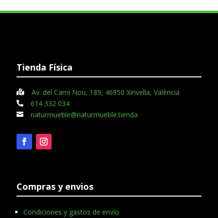
Tienda Física
Av. del Camí Nou, 189, 46950 Xirivella, València

614 332 034

naturmueble@naturmueble.tienda

Compras y envios
Condiciones y gastos de envío