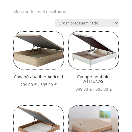
Mostrando los 4 resultados
Canapé abatible Android
Canapé abatible
ATHENAS
Rango
299.00
€
-
595.00
€
Rango
349.00
€
-
503.00
€
de
de
precios:
precios:
desde
desde
299.00 €
349.00 €
hasta
hasta
595.00 €