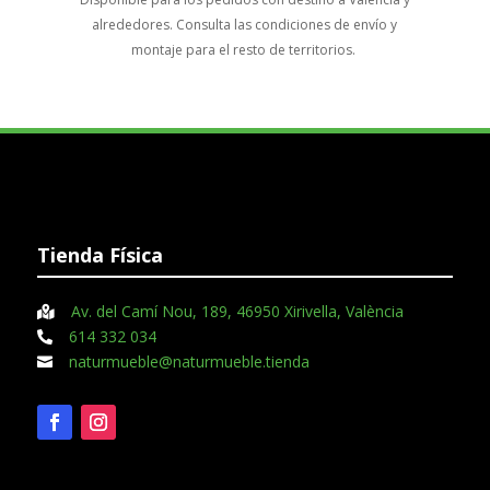
alrededores. Consulta las condiciones de envío y
montaje para el resto de territorios.
Tienda Física
Av. del Camí Nou, 189, 46950 Xirivella, València

614 332 034

naturmueble@naturmueble.tienda
