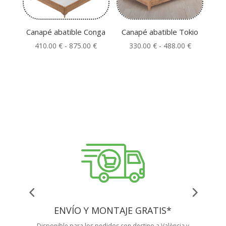
503.00 €
Canapé abatible Tokio
Canapé abatible Conga
Rango
Rango
330.00
€
-
488.00
€
410.00
€
-
875.00
€
de
de
precios:
precios:
desde
desde
330.00 €
410.00 €
hasta
hasta
488.00 €
875.00 €
ENVÍO Y MONTAJE GRATIS*
Disponible para los pedidos con destino a València y
Tus 