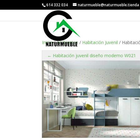
614 332 034
naturmueble@naturmueble.tienda
Inicio
/
Ambientes
/
Habitación Juvenil
/ Habitaci
← Habitación juvenil diseño moderno W021