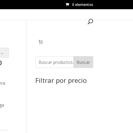
0 elementos
 →
o
Buscar
Filtrar por precio
era.
ega