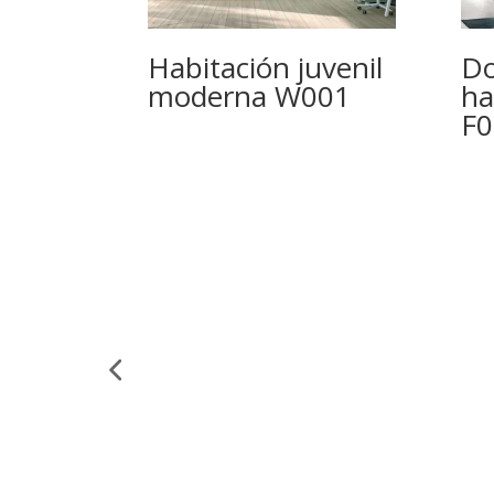
Habitación juvenil
Do
moderna W001
ha
F0