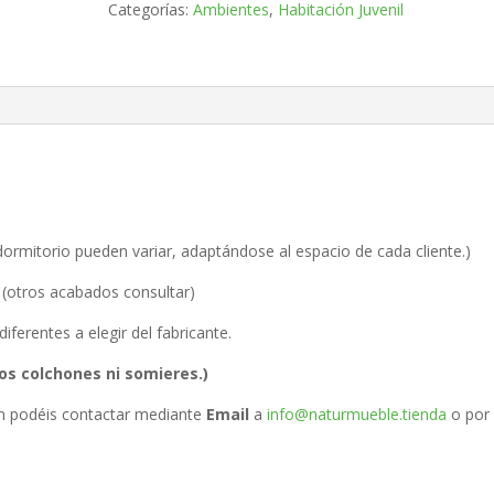
Categorías:
Ambientes
,
Habitación Juvenil
dormitorio pueden variar, adaptándose al espacio de cada cliente.)
a (otros acabados consultar)
ferentes a elegir del fabricante.
los colchones ni somieres.
)
ón podéis contactar mediante
Email
a
info@naturmueble.tienda
o por