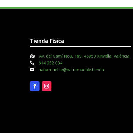
Tienda Física
Av. del Camí Nou, 189, 46950 Xirivella, València

614 332 034

naturmueble@naturmueble.tienda
