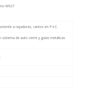
erno W027
istente a rayaduras, cantos en P.V.C.
n sistema de auto cierre y guías metálicas
s