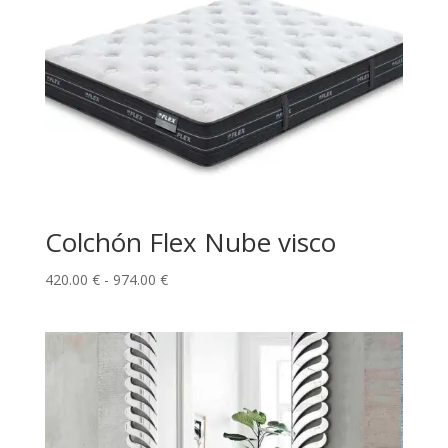
hasta
998.00 €
Colchón Flex Nube visco
Rango
420.00
€
-
974.00
€
de
precios:
desde
420.00 €
hasta
974.00 €