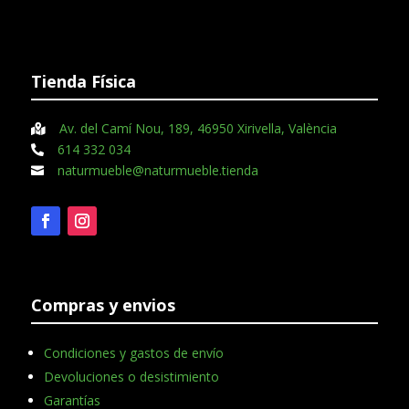
Tienda Física
Av. del Camí Nou, 189, 46950 Xirivella, València

614 332 034

naturmueble@naturmueble.tienda

Compras y envios
Condiciones y gastos de envío
Devoluciones o desistimiento
Garantías