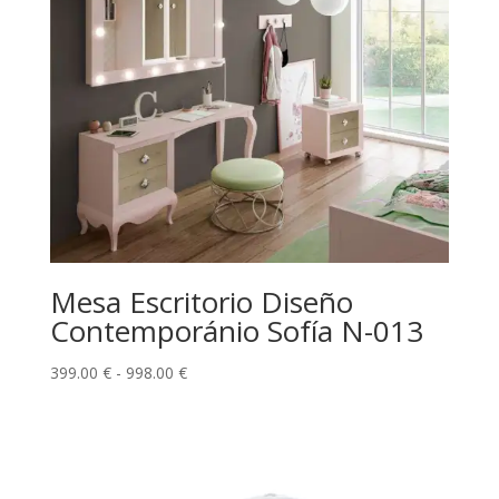
Mesa Escritorio Diseño
Contemporánio Sofía N-013
Rango
399.00
€
-
998.00
€
de
precios:
desde
399.00 €