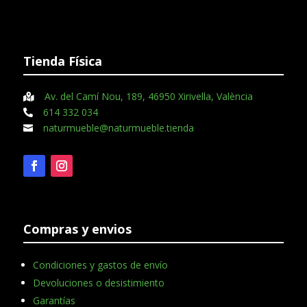
Tienda Física
Av. del Camí Nou, 189, 46950 Xirivella, València

614 332 034

naturmueble@naturmueble.tienda

Compras y envios
Condiciones y gastos de envío
Devoluciones o desistimiento
Garantías