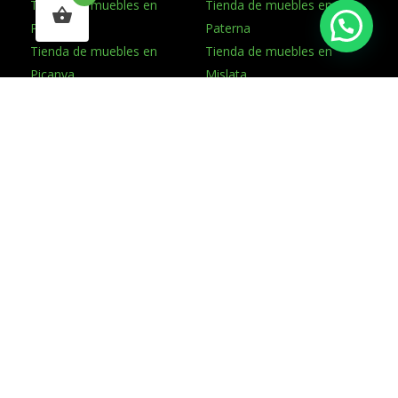
Tienda de muebles en
Tienda de muebles en
Paiporta
Paterna
Tienda de muebles en
Tienda de muebles en
Picanya
Mislata
Tienda de muebles en
Tienda de muebles en
Manises
Aldaia
Tienda de muebles en
Quart de Poblet
Con el apoyo de
©
2025-26 NATURMUEBLE SCP – CIF: B-23859473 –
Tienda de muebles online – Diseño:
Coto Consulting
Aviso Legal
Política de Privacidad
Política de Cookies