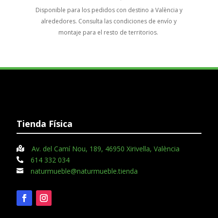
Disponible para los pedidos con destino a València y
Tus 
alrededores. Consulta las condiciones de envío y
montaje para el resto de territorios.
Tienda Física
Av. del Camí Nou, 189, 46950 Xirivella, València

614 332 034

naturmueble@naturmueble.tienda
